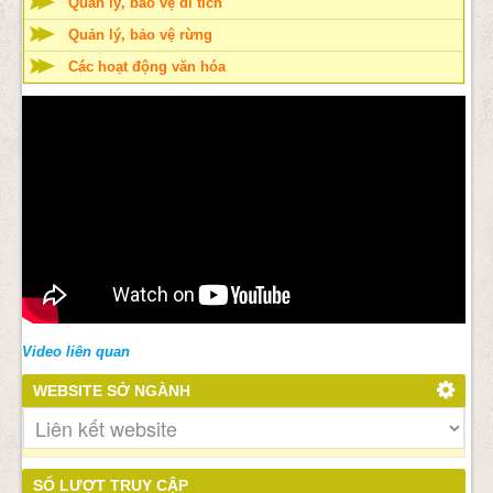
Quản lý, bảo vệ di tích
Quản lý, bảo vệ rừng
Các hoạt động văn hóa
Video liên quan
WEBSITE SỞ NGÀNH
SỐ LƯỢT TRUY CẬP