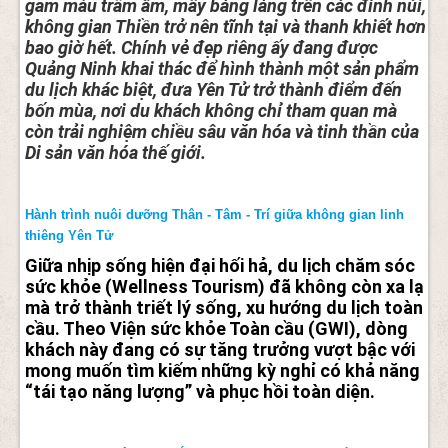
gam màu trầm ấm, mây bảng lảng trên các đỉnh núi,
không gian Thiền trở nên tĩnh tại và thanh khiết hơn
bao giờ hết. Chính vẻ đẹp riêng ấy đang được
Quảng Ninh khai thác để hình thành một sản phẩm
du lịch khác biệt, đưa Yên Tử trở thành điểm đến
bốn mùa, nơi du khách không chỉ tham quan mà
còn trải nghiệm chiều sâu văn hóa và tinh thần của
Di sản văn hóa thế giới.
Hành trình nuôi dưỡng Thân - Tâm - Trí giữa không gian linh
thiêng Yên Tử
Giữa nhịp sống hiện đại hối hả, du lịch chăm sóc
sức khỏe (Wellness Tourism) đã không còn xa lạ
mà trở thành triết lý sống, xu hướng du lịch toàn
cầu. Theo Viện sức khỏe Toàn cầu (GWI), dòng
khách này đang có sự tăng trưởng vượt bậc với
mong muốn tìm kiếm những kỳ nghỉ có khả năng
“tái tạo năng lượng” và phục hồi toàn diện.