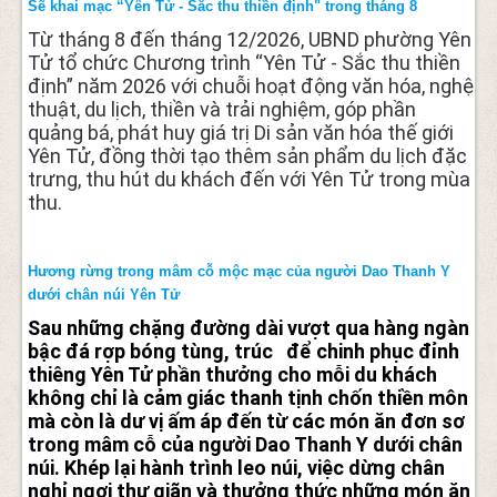
Sẽ khai mạc “Yên Tử - Sắc thu thiền định" trong tháng 8
Từ tháng 8 đến tháng 12/2026, UBND phường Yên
Tử tổ chức Chương trình “Yên Tử - Sắc thu thiền
định” năm 2026 với chuỗi hoạt động văn hóa, nghệ
thuật, du lịch, thiền và trải nghiệm, góp phần
quảng bá, phát huy giá trị Di sản văn hóa thế giới
Yên Tử, đồng thời tạo thêm sản phẩm du lịch đặc
trưng, thu hút du khách đến với Yên Tử trong mùa
thu.
Hương rừng trong mâm cỗ mộc mạc của người Dao Thanh Y
dưới chân núi Yên Tử
Sau những chặng đường dài vượt qua hàng ngàn
bậc đá rợp bóng tùng, trúc để chinh phục đỉnh
thiêng Yên Tử phần thưởng cho mỗi du khách
không chỉ là cảm giác thanh tịnh chốn thiền môn
mà còn là dư vị ấm áp đến từ các món ăn đơn sơ
trong mâm cỗ của người Dao Thanh Y dưới chân
núi. Khép lại hành trình leo núi, việc dừng chân
nghỉ ngơi thư giãn và thưởng thức những món ăn