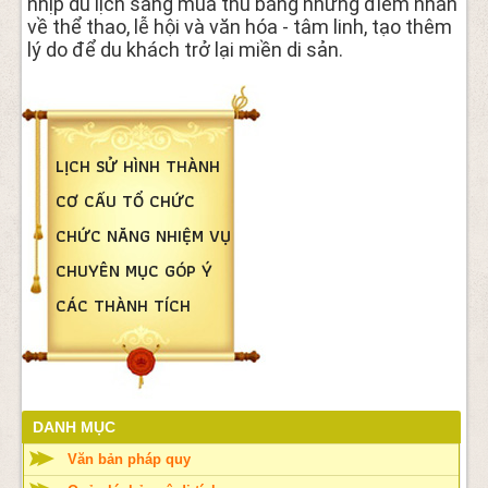
nhịp du lịch sang mùa thu bằng những điểm nhấn
về thể thao, lễ hội và văn hóa - tâm linh, tạo thêm
lý do để du khách trở lại miền di sản.
LỊCH SỬ HÌNH THÀNH
CƠ CẤU TỔ CHỨC
CHỨC NĂNG NHIỆM VỤ
CHUYÊN MỤC GÓP Ý
CÁC THÀNH TÍCH
DANH MỤC
Văn bản pháp quy