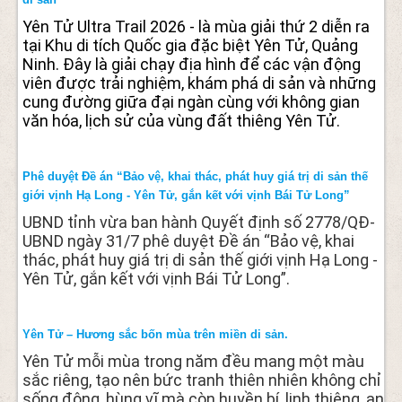
Yên Tử Ultra Trail 2026 - là mùa giải thứ 2 diễn ra
tại Khu di tích Quốc gia đặc biệt Yên Tử, Quảng
Ninh. Đây là giải chạy địa hình để các vận động
viên được trải nghiệm, khám phá di sản và những
cung đường giữa đại ngàn cùng với không gian
văn hóa, lịch sử của vùng đất thiêng Yên Tử.
Phê duyệt Đề án “Bảo vệ, khai thác, phát huy giá trị di sản thế
giới vịnh Hạ Long - Yên Tử, gắn kết với vịnh Bái Tử Long”
UBND tỉnh vừa ban hành Quyết định số 2778/QĐ-
UBND ngày 31/7 phê duyệt Đề án “Bảo vệ, khai
thác, phát huy giá trị di sản thế giới vịnh Hạ Long -
Yên Tử, gắn kết với vịnh Bái Tử Long”.
Yên Tử – Hương sắc bốn mùa trên miền di sản.
Yên Tử mỗi mùa trong năm đều mang một màu
sắc riêng, tạo nên bức tranh thiên nhiên không chỉ
sống động, hùng vĩ mà còn huyền bí, linh thiêng, an