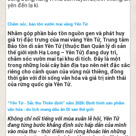
yên đến lạ kì.
Chăm sóc, bảo tồn vườn mai vàng Yên Tử
Nhằm góp phần bảo tồn nguồn gen và phát huy
giá trị đặc trưng của mai vàng Yên Tử, Trung tâm
Bảo tồn di sản Yên Tử (thuộc Ban Quản lý di sản
thế giới vịnh Hạ Long – Yên Tử) đang duy trì,
chăm sóc vườn mai tại khu di tích. Đây là một
trong những loài cây bản địa tạo nên nét đặc sắc
riêng cho cảnh quan của vùng núi thiêng, đồng
thời gắn với đời sống văn hóa và giá trị sinh thái
của rừng quốc gia Yên Tử.
“Yên Tử - Sắc thu Thiền định" năm 2026: Định hình sản phẩm
văn hóa - du lịch mang dấu ấn Di sản thế giới
Không chỉ nổi tiếng với mùa xuân lễ hội, Yên Tử
đang từng bước khẳng định sức hấp dẫn của mình
vào mùa thu - thời điểm núi rừng khoác lên những