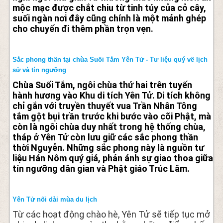
mộc mạc được chắt chiu từ tinh túy của cỏ cây,
suối ngàn nơi đây cũng chính là một mảnh ghép
cho chuyến đi thêm phần trọn vẹn.
Sắc phong thần tại chùa Suối Tắm Yên Tử - Tư liệu quý về lịch
sử và tín ngưỡng
Chùa Suối Tắm, ngôi chùa thứ hai trên tuyến
hành hương vào Khu di tích Yên Tử. Di tích không
chỉ gắn với truyền thuyết vua Trần Nhân Tông
tắm gột bụi trần trước khi bước vào cõi Phật, mà
còn là ngôi chùa duy nhất trong hệ thống chùa,
tháp ở Yên Tử còn lưu giữ các sắc phong thần
thời Nguyễn. Những sắc phong này là nguồn tư
liệu Hán Nôm quý giá, phản ánh sự giao thoa giữa
tín ngưỡng dân gian và Phật giáo Trúc Lâm.
Yên Tử nối dài mùa du lịch
Từ các hoạt động chào hè, Yên Tử sẽ tiếp tục mở