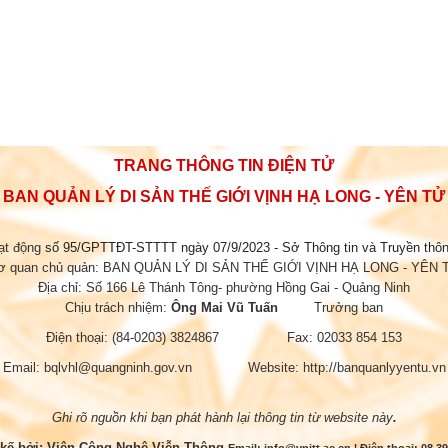
TRANG THÔNG TIN ĐIỆN TỬ
BAN QUẢN LÝ DI SẢN THẾ GIỚI VỊNH HẠ LONG - YÊN TỬ
ạt động
số 95/GPTTĐT-STTTT ngày 07/9/2023 - Sở Thông tin và Truyền thô
ơ quan chủ quản: BAN QUẢN LÝ DI SẢN THẾ GIỚI VỊNH HẠ LONG - YÊN 
Địa chỉ: Số 166 Lê Thánh Tông- phường Hồng Gai - Quảng Ninh
Chịu trách nhiệm:
Ông Mai Vũ Tuấn
Trưởng ban
Điện thoại: (84-0203) 3824867 Fax: 02033 854 153
Email: bqlvhl@quangninh.gov.vn Website: http://banquanlyyentu.vn
Ghi rõ nguồn khi bạn phát hành lại thông tin từ website này
.
 kế bởi:
Viện Công Nghệ Viễn Thông