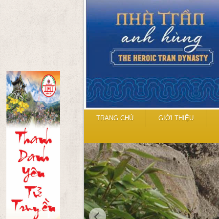
TRANG CHỦ
GIỚI THIỆU
CHÙA GIẢI OAN