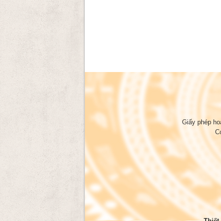
Giấy phép ho
C
Thiết