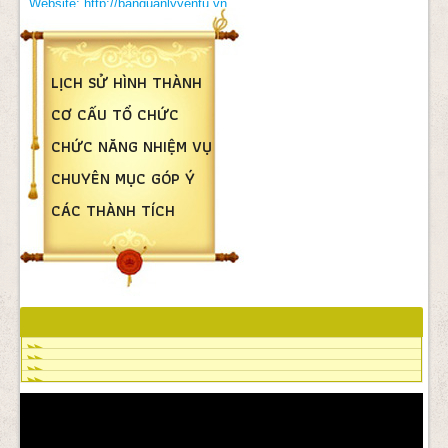
Website: http://banquanlyyentu.vn
LỊCH SỬ HÌNH THÀNH
CƠ CẤU TỔ CHỨC
CHỨC NĂNG NHIỆM VỤ
CHUYÊN MỤC GÓP Ý
CÁC THÀNH TÍCH