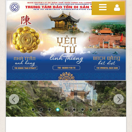
Skip to Content
THƯ VIỆN HÌNH ẢNH
LIÊN HỆ