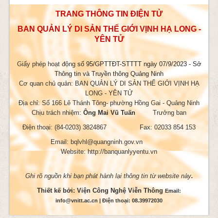
TRANG THÔNG TIN ĐIỆN TỬ
BAN QUẢN LÝ DI SẢN THẾ GIỚI VỊNH HẠ LONG -
YÊN TỬ
Giấy phép hoạt động
số 95/GPTTĐT-STTTT ngày 07/9/2023 - Sở
Thông tin và Truyền thông Quảng Ninh
Cơ quan chủ quản: BAN QUẢN LÝ DI SẢN THẾ GIỚI VỊNH HẠ
LONG - YÊN TỬ
Địa chỉ: Số 166 Lê Thánh Tông- phường Hồng Gai - Quảng Ninh
Chịu trách nhiệm:
Ông Mai Vũ Tuấn
Trưởng ban
Điện thoại: (84-0203) 3824867 Fax: 02033 854 153
Email: bqlvhl@quangninh.gov.vn
Website: http://banquanlyyentu.vn
Ghi rõ nguồn khi bạn phát hành lại thông tin từ website này
.
Thiết kế bởi:
Viện Công Nghệ Viễn Thông
Email:
info@vnitt.ac.cn | Điện thoại: 08.39972030