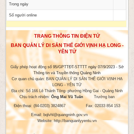
Trong ngày
Số người online
TRANG THÔNG TIN ĐIỆN TỬ
BAN QUẢN LÝ DI SẢN THẾ GIỚI VỊNH HẠ LONG -
YÊN TỬ
Giấy phép hoạt động
số 95/GPTTĐT-STTTT ngày 07/9/2023 - Sở
Thông tin và Truyền thông Quảng Ninh
Cơ quan chủ quản: BAN QUẢN LÝ DI SẢN THẾ GIỚI VỊNH HẠ
LONG - YÊN TỬ
Địa chỉ: Số 166 Lê Thánh Tông- phường Hồng Gai - Quảng Ninh
Chịu trách nhiệm:
Ông Mai Vũ Tuấn
Trưởng ban
Điện thoại: (84-0203) 3824867 Fax: 02033 854 153
Email: bqlvhl@quangninh.gov.vn
Website: http://banquanlyyentu.vn