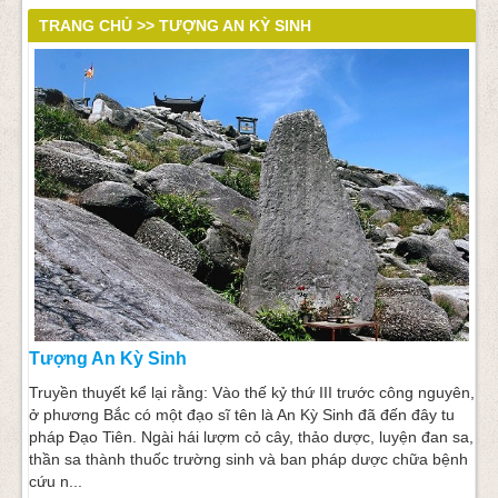
TRANG CHỦ >> TƯỢNG AN KỲ SINH
Tượng An Kỳ Sinh
Truyền thuyết kể lại rằng: Vào thế kỷ thứ III trước công nguyên,
ở phương Bắc có một đạo sĩ tên là An Kỳ Sinh đã đến đây tu
pháp Đạo Tiên. Ngài hái lượm cỏ cây, thảo dược, luyện đan sa,
thần sa thành thuốc trường sinh và ban pháp dược chữa bệnh
cứu n...