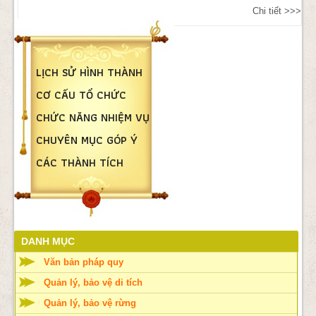
Chi tiết >>>
LỊCH SỬ HÌNH THÀNH
CƠ CẤU TỔ CHỨC
CHỨC NĂNG NHIỆM VỤ
CHUYÊN MỤC GÓP Ý
CÁC THÀNH TÍCH
DANH MỤC
Văn bản pháp quy
Quản lý, bảo vệ di tích
Quản lý, bảo vệ rừng