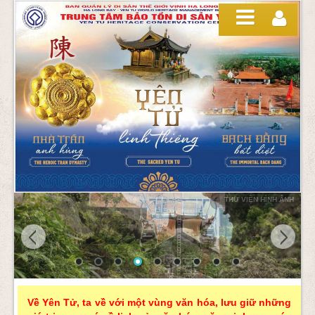
Truy cập nội dung luôn
THƯ VIỆN HÌNH ẢNH
TƯỢNG AN KỲ SINH
Về Yên Tử, ta về với một vùng văn hóa, lưu giữ những