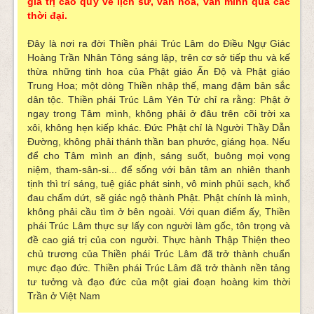
giá trị cao quý về lịch sử, văn hóa, văn minh qua các
thời đại.
Đây là nơi ra đời Thiền phái Trúc Lâm do Điều Ngự Giác
Hoàng Trần Nhân Tông sáng lập, trên cơ sở tiếp thu và kế
thừa những tinh hoa của Phật giáo Ấn Độ và Phật giáo
Trung Hoa; một dòng Thiền nhập thế, mang đậm bản sắc
dân tộc. Thiền phái Trúc Lâm Yên Tử chỉ ra rằng: Phật ở
ngay trong Tâm mình, không phải ở đâu trên cõi trời xa
xôi, không hẹn kiếp khác. Đức Phật chỉ là Người Thầy Dẫn
Đường, không phải thánh thần ban phước, giáng họa. Nếu
để cho Tâm mình an định, sáng suốt, buông mọi vọng
niệm, tham-sân-si... để sống với bản tâm an nhiên thanh
tịnh thì trí sáng, tuệ giác phát sinh, vô minh phủi sạch, khổ
đau chấm dứt, sẽ giác ngộ thành Phật. Phật chính là mình,
không phải cầu tìm ở bên ngoài. Với quan điểm ấy, Thiền
phái Trúc Lâm thực sự lấy con người làm gốc, tôn trọng và
đề cao giá trị của con người. Thực hành Thập Thiện theo
chủ trương của Thiền phái Trúc Lâm đã trở thành chuẩn
mực đạo đức. Thiền phái Trúc Lâm đã trở thành nền tảng
tư tưởng và đạo đức của một giai đoạn hoàng kim thời
Trần ở Việt Nam