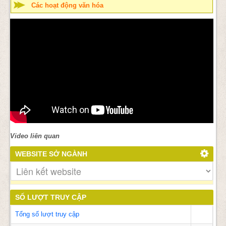
Các hoạt động văn hóa
Video liên quan
WEBSITE SỞ NGÀNH
SỐ LƯỢT TRUY CẬP
Tổng số lượt truy cập