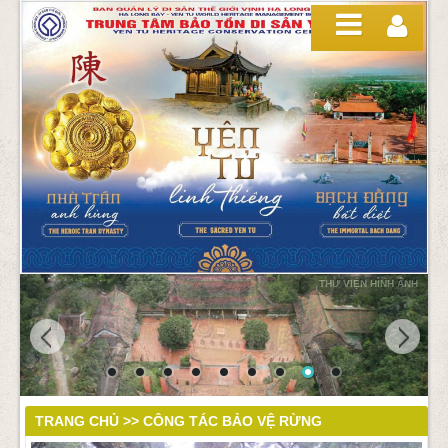
Truy cập nội dung luôn
THƯ VIỆN HÌNH ẢNH
CÔNG TÁC BẢO VỆ
RỪNG
TRANG CHỦ >> CÔNG TÁC BẢO VỆ RỪNG