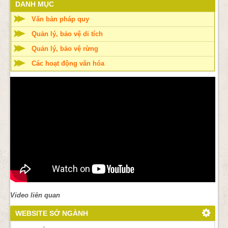
DANH MỤC
Văn bản pháp quy
Quản lý, bảo vệ di tích
Quản lý, bảo vệ rừng
Các hoạt động văn hóa
Video liên quan
WEBSITE SỞ NGÀNH