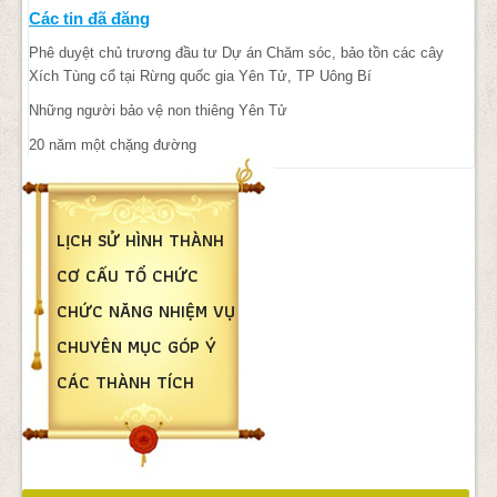
Các tin đã đăng
Phê duyệt chủ trương đầu tư Dự án Chăm sóc, bảo tồn các cây
Xích Tùng cổ tại Rừng quốc gia Yên Tử, TP Uông Bí
Những người bảo vệ non thiêng Yên Tử
20 năm một chặng đường
LỊCH SỬ HÌNH THÀNH
CƠ CẤU TỔ CHỨC
CHỨC NĂNG NHIỆM VỤ
CHUYÊN MỤC GÓP Ý
CÁC THÀNH TÍCH