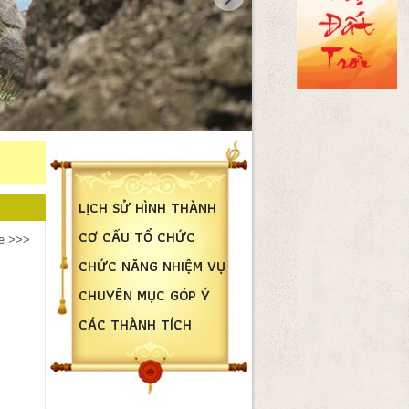
LỊCH SỬ HÌNH THÀNH
CƠ CẤU TỔ CHỨC
e >>>
CHỨC NĂNG NHIỆM VỤ
CHUYÊN MỤC GÓP Ý
CÁC THÀNH TÍCH