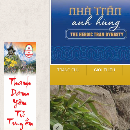
TRANG CHỦ
GIỚI THIỆU
Di tích Yên Tử