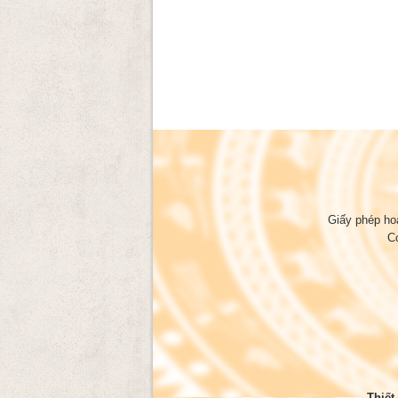
Giấy phép ho
C
Thiết