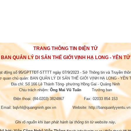
TRANG THÔNG TIN ĐIỆN TỬ
BAN QUẢN LÝ DI SẢN THẾ GIỚI VỊNH HẠ LONG - YÊN TỬ
ạt động
số 95/GPTTĐT-STTTT ngày 07/9/2023 - Sở Thông tin và Truyền thô
ơ quan chủ quản: BAN QUẢN LÝ DI SẢN THẾ GIỚI VỊNH HẠ LONG - YÊN 
Địa chỉ: Số 166 Lê Thánh Tông- phường Hồng Gai - Quảng Ninh
Chịu trách nhiệm:
Ông Mai Vũ Tuấn
Trưởng ban
Điện thoại: (84-0203) 3824867 Fax: 02033 854 153
Email: bqlvhl@quangninh.gov.vn Website: http://banquanlyyentu.vn
Ghi rõ nguồn khi bạn phát hành lại thông tin từ website này
.
 kế bởi:
Viện Công Nghệ Viễn Thông